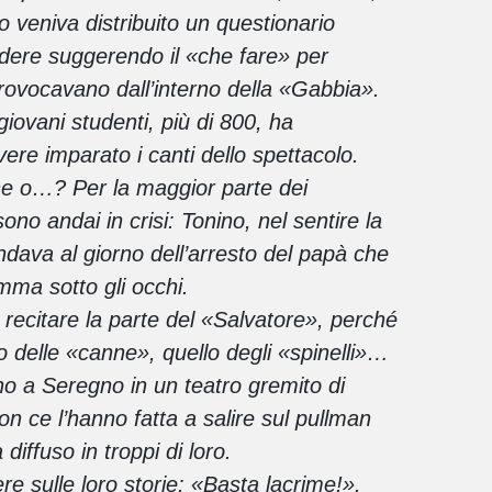
lo veniva distribuito un questionario
dere suggerendo il «che fare» per
provocavano dall’interno della «Gabbia».
 giovani studenti, più di 800, ha
vere imparato i canti dello spettacolo.
ne o…? Per la maggior parte dei
ono andai in crisi: Tonino, nel sentire la
iandava al giorno dell’arresto del papà che
mma sotto gli occhi.
ecitare la parte del «Salvatore», perché
o delle «canne», quello degli «spinelli»…
o a Seregno in un teatro gremito di
on ce l’hanno fatta a salire sul pullman
 diffuso in troppi di loro.
e sulle loro storie: «Basta lacrime!».