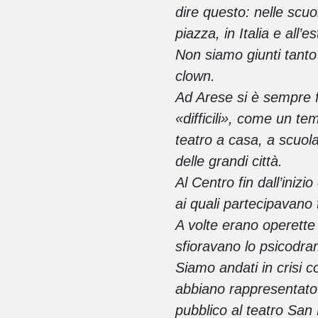
dire questo: nelle scuol
piazza, in Italia e all’e
Non siamo giunti tanto 
clown.
Ad Arese si è sempre fa
«difficili», come un te
teatro a casa, a scuola, 
delle grandi città.
Al Centro fin dall’inizi
ai quali partecipavano t
A volte erano operette m
sfioravano lo psicodr
Siamo andati in crisi co
abbiano rappresentato
pubblico al teatro San 