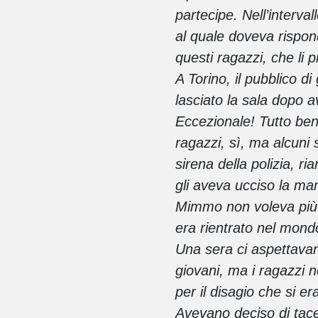
partecipe. Nell’interval
al quale doveva rispon
questi ragazzi, che li 
A Torino, il pubblico di
lasciato la sala dopo a
Eccezionale! Tutto be
ragazzi, sì, ma alcuni s
sirena della polizia, r
gli aveva ucciso la ma
Mimmo non voleva più r
era rientrato nel mond
Una sera ci aspettavan
giovani, ma i ragazzi n
per il disagio che si era
Avevano deciso di tacer