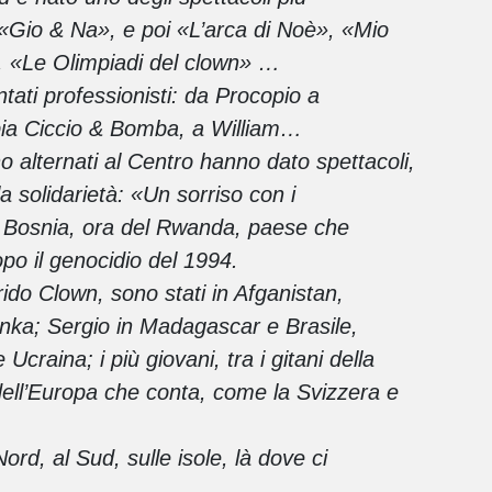
, «Gio & Na», e poi «L’arca di Noè», «Mio
, «Le Olimpiadi del clown» …
ntati professionisti: da Procopio a
pia Ciccio & Bomba, a William…
no alternati al Centro hanno dato spettacoli,
lla solidarietà: «Un sorriso con i
a Bosnia, ora del Rwanda, paese che
po il genocidio del 1994.
ido Clown, sono stati in Afganistan,
Lanka; Sergio in Madagascar e Brasile,
craina; i più giovani, tra i gitani della
dell’Europa che conta, come la Svizzera e
 Nord, al Sud, sulle isole, là dove ci