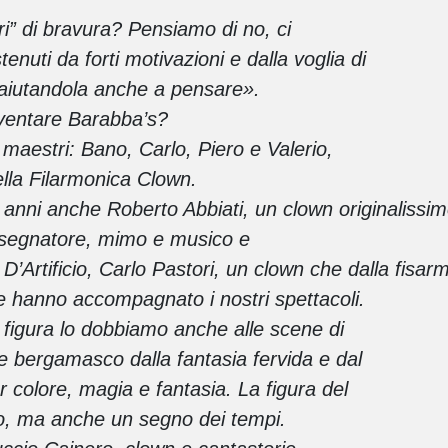
ri” di bravura? Pensiamo di no, ci
enuti da forti motivazioni e dalla voglia di
, aiutandola anche a pensare».
diventare Barabba’s?
 maestri: Bano, Carlo, Piero e Valerio,
della Filarmonica
Clown.
r anni anche Roberto Abbiati, un clown originalissim
isegnatore, mimo e musico e
o D’Artificio, Carlo Pastori, un clown che dalla fisa
e hanno accompagnato i nostri spettacoli.
 figura lo dobbiamo anche alle scene di
re bergamasco dalla fantasia fervida e dal
er colore, magia e fantasia. La figura del
po, ma anche un segno dei tempi.