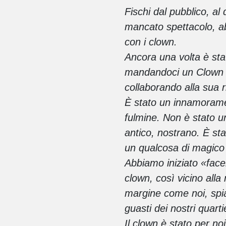
Fischi dal pubblico, al
mancato spettacolo, a
con i clown.
Ancora una volta è stat
mandandoci un Clown di
collaborando alla sua r
È stato un innamoramen
fulmine. Non è stato u
antico, nostrano. È st
un qualcosa di magico e
Abbiamo iniziato «face
clown, così vicino alla
margine come noi, spia
guasti dei nostri quartie
Il clown è stato per no