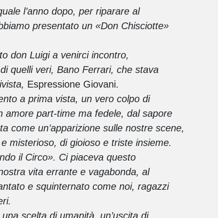
 quale l’anno dopo, per riparare al
bbiamo presentato un «Don Chisciotte»
o don Luigi a venirci incontro,
 quelli veri, Bano Ferrari, che stava
ivista,
Espressione Giovani.
to a prima vista, un vero colpo di
n amore part-time ma fedele, dal sapore
ata come un’apparizione sulle nostre scene,
 misterioso, di gioioso e triste insieme.
ndo il Circo». Ci piaceva questo
 nostra vita errante e vagabonda, al
ntato e squinternato come noi, ragazzi
ri.
i una scelta di umanità, un’uscita di