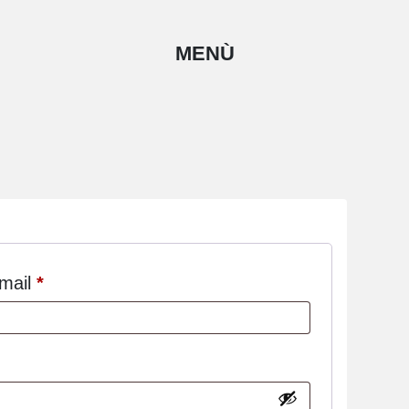
MENÙ
email
*