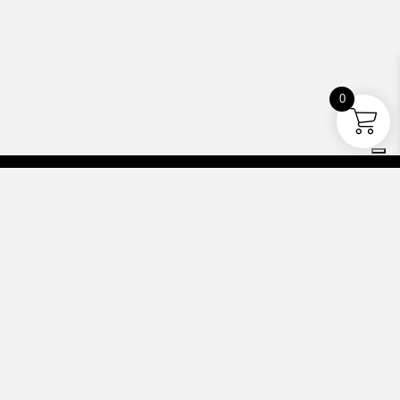
0
Barabba’s Clowns ETS
Via Gran Sasso, 4 - 20044
Arese (Mi)
Telefono: 3358300876
Email:
clown@barabbas.it