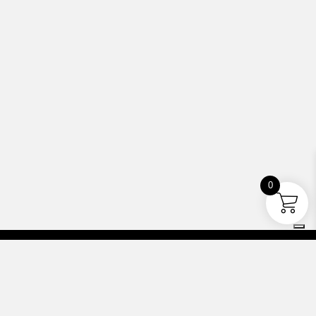
0
Barabba’s Clowns ETS
Via Gran Sasso, 4 - 20044